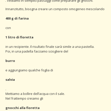
. Vediamo in semplici passaggi come preparare gli gnocchi.
Innanzitutto, bisogna creare un composto omogeneo mescolando
400 g di farina
con
1 litro di fioretta
in un recipiente. Il risultato finale sarà simile a una pastella.
Poi, in una padella facciamo sciogliere del
burro
e aggiungiamo qualche foglia di
salvia
.
Mettiamo a bollire dell’acqua con il sale.
Nel frattempo creiamo gli
gnocchi alla fioretta