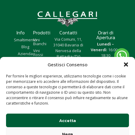
Info
Prodotti
Contatti
Orari di
Apertura
Via Comuni, 11,
Smaltimento
Vini
Bianchi
Lunedì –
31040 Bavaria di
Blog
Venerdì
: 16:00 –
Vini
Nervesa della
Azienda
Rossi
18:30
Battaglia (TV)
Sabato
: 10:00 –
Tutti i
info@callegariroberto.com
Gestisci Consenso
Vini
12:00 | 14:30 –
+39 340 5583711
18:00
(Mery)
Per fornire le migliori esperienze, utilizziamo tecnologie come i cookie
Domenica:
CHIUSO
+39 340 4129101
per memorizzare e/o accedere alle informazioni del dispositivo. Il
consenso a queste tecnologie ci permetterà di elaborare dati come il
(Roberto)
comportamento di navigazione o ID unici su questo sito. Non
+39 346 3667604
acconsentire o ritirare il consenso può influire negativamente su alcune
(Andrea)
caratteristiche e funzioni.
Privacy Policy
Cookie
Accetta
Nega