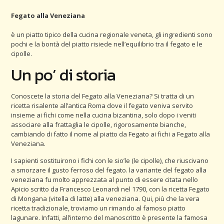
Fegato alla Veneziana
è un piatto tipico della cucina regionale veneta, gli ingredienti sono
pochi e la bontà del piatto risiede nell’equilibrio tra il fegato e le
cipolle.
Un po’ di storia
Conoscete la storia del Fegato alla Veneziana? Si tratta di un
ricetta risalente all’antica Roma dove il fegato veniva servito
insieme ai fichi come nella cucina bizantina, solo dopo i veniti
associare alla frattaglia le cipolle, rigorosamente bianche,
cambiando di fatto il nome al piatto da Fegato ai fichi a Fegato alla
Veneziana.
I sapienti sostituirono i fichi con le sio’le (le cipolle), che riuscivano
a smorzare il gusto ferroso del fegato. la variante del fegato alla
veneziana fu molto apprezzata al punto di essere citata nello
Apicio scritto da Francesco Leonardi nel 1790, con la ricetta Fegato
di Mongana (vitella di latte) alla veneziana. Qui, più che la vera
ricetta tradizionale, troviamo un rimando al famoso piatto
lagunare. Infatti, all’interno del manoscritto è presente la famosa