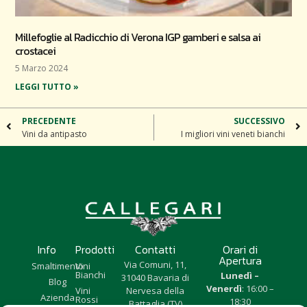
Millefoglie al Radicchio di Verona IGP gamberi e salsa ai
crostacei
5 Marzo 2024
LEGGI TUTTO »
PRECEDENTE
SUCCESSIVO
Vini da antipasto
I migliori vini veneti bianchi
Info
Prodotti
Contatti
Orari di
Apertura
Via Comuni, 11,
Smaltimento
Vini
Bianchi
Lunedì –
31040 Bavaria di
Blog
Venerdì
: 16:00 –
Vini
Nervesa della
Azienda
Rossi
18:30
Battaglia (TV)